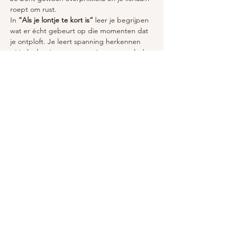
roept om rust.
In 
“Als je lontje te kort is”
 leer je begrijpen 
wat er écht gebeurt op die momenten dat 
je ontploft. Je leert spanning herkennen 
vóórdat het je overneemt, je zenuwstelsel 
kalmeren, en weer handelen vanuit rust en 
verbinding.
Zonder schuldgevoel. Zonder jezelf weg te 
cijferen. Zonder perfect te hoeven zijn.
Want zodra jij weer rustig van binnen bent, 
verandert de sfeer in huis vanzelf.
Meer weergeven
Deel dit evenement